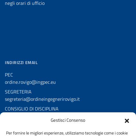
negli orari di ufficio
INDIRIZZI EMAIL
PEC
ordine.rovigo@ingpec.eu
SEGRETERIA
segreteria@ordineingegnerirovigo.it
CONSIGLIO DI DISCIPLINA
consigliodisciplina.ro@pec.it
Gestisci Consenso
consiglio.disciplina@ordineingegnerirovigo.it
Per fornire le migliori esperienze, utilizziamo tecnologie come i cookie