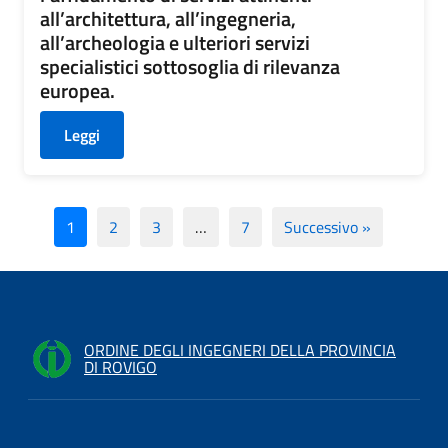
all’architettura, all’ingegneria,
all’archeologia e ulteriori servizi
specialistici sottosoglia di rilevanza
europea.
Leggi
1
2
3
…
7
Successivo »
ORDINE DEGLI INGEGNERI DELLA PROVINCIA
DI ROVIGO