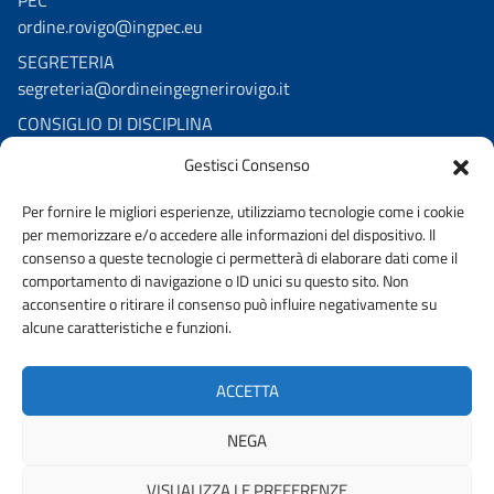
PEC
ordine.rovigo@ingpec.eu
SEGRETERIA
segreteria@ordineingegnerirovigo.it
CONSIGLIO DI DISCIPLINA
consigliodisciplina.ro@pec.it
Gestisci Consenso
consiglio.disciplina@ordineingegnerirovigo.it
Per fornire le migliori esperienze, utilizziamo tecnologie come i cookie
per memorizzare e/o accedere alle informazioni del dispositivo. Il
consenso a queste tecnologie ci permetterà di elaborare dati come il
comportamento di navigazione o ID unici su questo sito. Non
acconsentire o ritirare il consenso può influire negativamente su
alcune caratteristiche e funzioni.
AMMINISTRAZIONE TRASPARENTE
PRIVACY POLICY
ACCETTA
WHISTELBLOWING
Dichiarazione di accessibilità
NEGA
VISUALIZZA LE PREFERENZE
© 2026 ORDINE DEGLI INGEGNERI DELLA PROVINCIA DI ROVIGO |