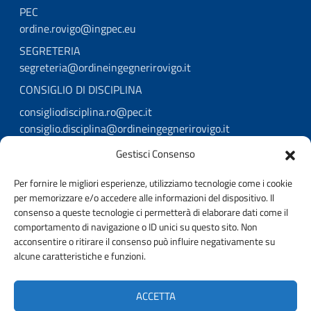
PEC
ordine.rovigo@ingpec.eu
SEGRETERIA
segreteria@ordineingegnerirovigo.it
CONSIGLIO DI DISCIPLINA
consigliodisciplina.ro@pec.it
consiglio.disciplina@ordineingegnerirovigo.it
Gestisci Consenso
Per fornire le migliori esperienze, utilizziamo tecnologie come i cookie
per memorizzare e/o accedere alle informazioni del dispositivo. Il
consenso a queste tecnologie ci permetterà di elaborare dati come il
comportamento di navigazione o ID unici su questo sito. Non
acconsentire o ritirare il consenso può influire negativamente su
AMMINISTRAZIONE TRASPARENTE
alcune caratteristiche e funzioni.
PRIVACY POLICY
WHISTELBLOWING
ACCETTA