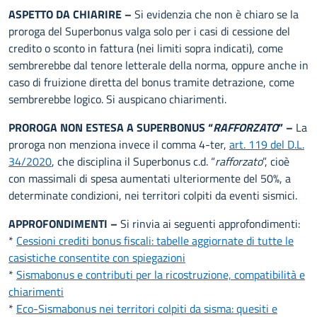
ASPETTO DA CHIARIRE –
Si evidenzia che non è chiaro se la
proroga del Superbonus valga solo per i casi di cessione del
credito o sconto in fattura (nei limiti sopra indicati), come
sembrerebbe dal tenore letterale della norma, oppure anche in
caso di fruizione diretta del bonus tramite detrazione, come
sembrerebbe logico. Si auspicano chiarimenti.
PROROGA NON ESTESA A SUPERBONUS “
RAFFORZATO
” –
La
proroga non menziona invece il comma 4-ter,
art. 119 del D.L.
34/2020
, che disciplina il Superbonus c.d. “
rafforzato
”, cioè
con massimali di spesa aumentati ulteriormente del 50%, a
determinate condizioni, nei territori colpiti da eventi sismici.
APPROFONDIMENTI –
Si rinvia ai seguenti approfondimenti:
*
Cessioni crediti bonus fiscali: tabelle aggiornate di tutte le
casistiche consentite con spiegazioni
*
Sismabonus e contributi per la ricostruzione, compatibilità e
chiarimenti
*
Eco-Sismabonus nei territori colpiti da sisma: quesiti e