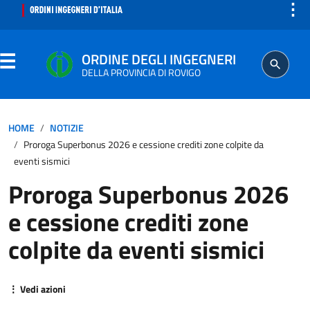
⋮
ORDINE DEGLI INGEGNERI
DELLA PROVINCIA DI ROVIGO
ORDINE
HOME
NOTIZIE
Proroga Superbonus 2026 e cessione crediti zone colpite da
SEGRETERIA
eventi sismici
Proroga Superbonus 2026
PROFESSIONE
e cessione crediti zone
ISCRITTO
colpite da eventi sismici
AGGIORNAMENTO PROFESSIONALE
⋮ Vedi azioni