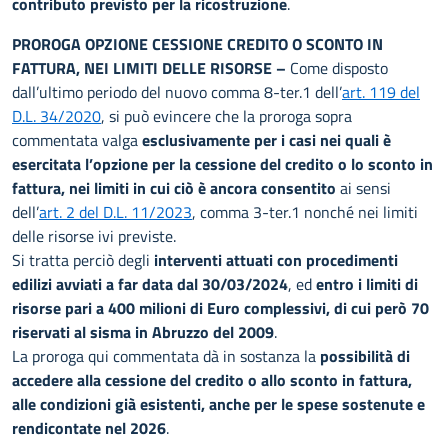
contributo previsto per la ricostruzione
.
PROROGA OPZIONE CESSIONE CREDITO O SCONTO IN
FATTURA, NEI LIMITI DELLE RISORSE –
Come disposto
dall’ultimo periodo del nuovo comma 8-ter.1 dell’
art. 119 del
D.L. 34/2020
, si può evincere che la proroga sopra
commentata valga
esclusivamente per i casi nei quali è
esercitata l’opzione per la cessione del credito o lo sconto in
fattura, nei limiti in cui ciò è ancora consentito
ai sensi
dell’
art. 2 del D.L. 11/2023
, comma 3-ter.1 nonché nei limiti
delle risorse ivi previste.
Si tratta perciò degli
interventi attuati con procedimenti
edilizi avviati a far data dal 30/03/2024
, ed
entro i limiti di
risorse pari a 400 milioni di Euro complessivi, di cui però 70
riservati al sisma in Abruzzo del 2009
.
La proroga qui commentata dà in sostanza la
possibilità di
accedere alla cessione del credito o allo sconto in fattura,
alle condizioni già esistenti, anche per le spese sostenute e
rendicontate nel 2026
.