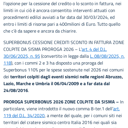
l’opzione per la cessione del credito o lo sconto in fattura, nei
limiti in cui ciò è ancora consentito: interventi attuati con
procedimenti edilizi avviati a far data dal 30/03/2024, ed
entro i limiti di risorse pari a 400milioni di Euro. Tutto quello
che c’è da sapere e ancora da chiarire.
SUPERBONUS CESSIONE CREDITI SCONTO IN FATTURA ZONE
COLPITE DA SISMA PROROGA 2026 – L’
art. 4 del D.L.
30/06/2025, n. 95
(convertito in legge dalla
L. 08/08/2025, n.
118
), con i commi 2 e 3 ha disposto una proroga del
Superbonus 110% per le spese sostenute nel 2026 nei comuni
dei
territori colpiti dagli eventi sismici nelle regioni Abruzzo,
Lazio, Marche e Umbria il 06/04/2009 e a far data dal
24/08/2016
.
PROROGA SUPERBONUS 2026 ZONE COLPITE DA SISMA –
In
particolare, viene introdotto il nuovo comma 8-ter.1 dell’
art.
119 del D.L. 34/2020
, a mente del quale, per i comuni siti nei
territori del cratere sismico centro Italia 2016 nei quali sia