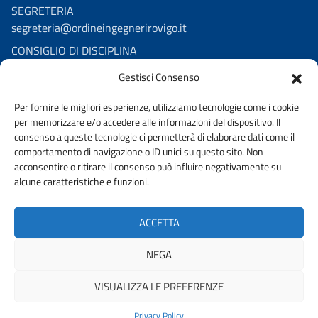
SEGRETERIA
segreteria@ordineingegnerirovigo.it
CONSIGLIO DI DISCIPLINA
consigliodisciplina.ro@pec.it
Gestisci Consenso
consiglio.disciplina@ordineingegnerirovigo.it
Per fornire le migliori esperienze, utilizziamo tecnologie come i cookie
per memorizzare e/o accedere alle informazioni del dispositivo. Il
consenso a queste tecnologie ci permetterà di elaborare dati come il
comportamento di navigazione o ID unici su questo sito. Non
acconsentire o ritirare il consenso può influire negativamente su
alcune caratteristiche e funzioni.
AMMINISTRAZIONE TRASPARENTE
PRIVACY POLICY
ACCETTA
WHISTELBLOWING
Dichiarazione di accessibilità
NEGA
VISUALIZZA LE PREFERENZE
© 2026 ORDINE DEGLI INGEGNERI DELLA PROVINCIA DI ROVIGO |
FONDAZIONE CNI
Privacy Policy