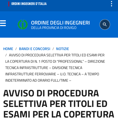
⋮
ORDINE DEGLI INGEGNERI
DELLA PROVINCIA DI ROVIGO
ORDINE
HOME
BANDI E CONCORSI
NOTIZIE
AVVISO DI PROCEDURA SELETTIVA PER TITOLI ED ESAMI PER
SEGRETERIA
LA COPERTURA DI N. 1 POSTO DI “PROFESSIONAL” – DIREZIONE
TECNICA INFRASTRUTTURE – DIVISIONE TECNICA
INFRASTRUTTURE FERROVIARIE – U.O. TECNICA – A TEMPO
PROFESSIONE
INDETERMINATO AD ORARIO FULL/TIME –
AVVISO DI PROCEDURA
ISCRITTO
SELETTIVA PER TITOLI ED
AGGIORNAMENTO PROFESSIONALE
ESAMI PER LA COPERTURA