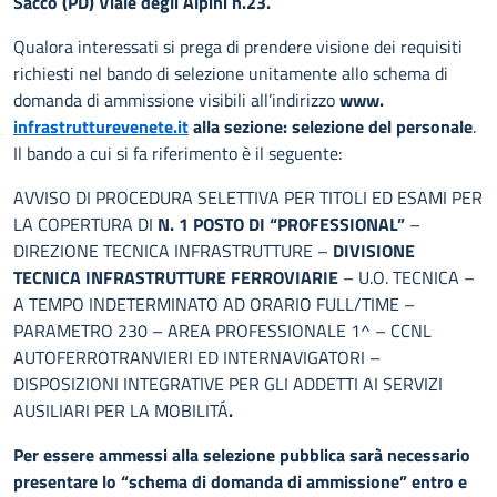
Sacco (PD) Viale degli Alpini n.23.
Qualora interessati si prega di prendere visione dei requisiti
richiesti nel bando di selezione unitamente allo schema di
domanda di ammissione visibili all’indirizzo
www.
infrastrutturevenete.it
alla sezione: selezione del personale
.
Il bando a cui si fa riferimento è il seguente:
AVVISO DI PROCEDURA SELETTIVA PER TITOLI ED ESAMI PER
LA COPERTURA DI
N. 1 POSTO
DI “PROFESSIONAL”
–
DIREZIONE TECNICA INFRASTRUTTURE –
DIVISIONE
TECNICA INFRASTRUTTURE FERROVIARIE
– U.O. TECNICA –
A TEMPO INDETERMINATO AD ORARIO FULL/TIME –
PARAMETRO 230 – AREA PROFESSIONALE 1^ – CCNL
AUTOFERROTRANVIERI ED INTERNAVIGATORI –
DISPOSIZIONI INTEGRATIVE PER GLI ADDETTI AI SERVIZI
AUSILIARI PER LA MOBILITÁ
.
Per essere ammessi alla selezione pubblica sarà necessario
presentare lo “schema di domanda di ammissione” entro e